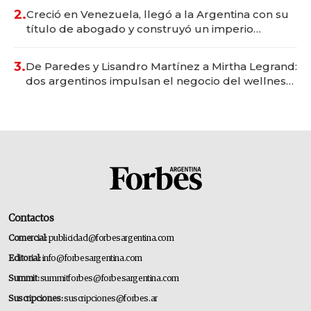
2.
Creció en Venezuela, llegó a la Argentina con su
título de abogado y construyó un imperio
gastronómico que revoluciona las marcas "fast
premium"
3.
De Paredes y Lisandro Martínez a Mirtha Legrand:
dos argentinos impulsan el negocio del wellness
deportivo y el cuidado corporal
Contactos
Comercial:
publicidad@forbesargentina.com
Editorial:
info@forbesargentina.com
Summit:
summitforbes@forbesargentina.com
Suscripciones:
suscripciones@forbes.ar