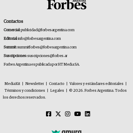
Contactos
Comercial:
publicidad@forbesargentina.com
Editorial:
info@forbesargentina.com
Summit:
summitforbes@forbesargentina.com
Suscripciones:
suscripciones@forbes.ar
Forbes Argentina es publicada por HT Media SA.
MediaKit
|
Newsletter
|
Contacto
|
Valores y estándares editoriales
|
Términos y condiciones
|
Legales
|
© 2026. Forbes Argentina. Todos
los derechos reservados.