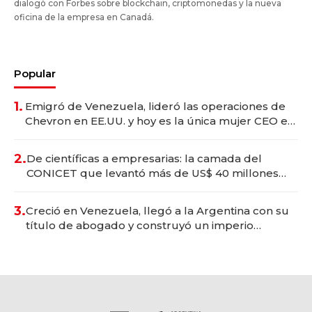
dialogó con Forbes sobre blockchain, criptomonedas y la nueva
oficina de la empresa en Canadá.
Popular
1.
Emigró de Venezuela, lideró las operaciones de
Chevron en EE.UU. y hoy es la única mujer CEO en
Vaca Muerta
2.
De científicas a empresarias: la camada del
CONICET que levantó más de US$ 40 millones
para fundar startups biotech
3.
Creció en Venezuela, llegó a la Argentina con su
título de abogado y construyó un imperio
gastronómico que revoluciona las marcas "fast
premium"