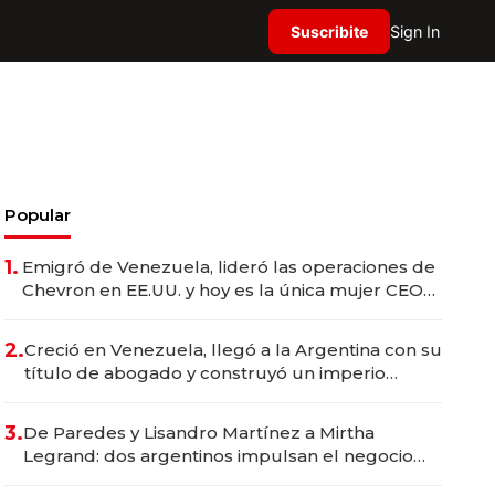
Suscribite
Sign In
Popular
1.
Emigró de Venezuela, lideró las operaciones de
Chevron en EE.UU. y hoy es la única mujer CEO
en Vaca Muerta
2.
Creció en Venezuela, llegó a la Argentina con su
título de abogado y construyó un imperio
gastronómico que revoluciona las marcas "fast
premium"
3.
De Paredes y Lisandro Martínez a Mirtha
Legrand: dos argentinos impulsan el negocio
del wellness deportivo y el cuidado corporal