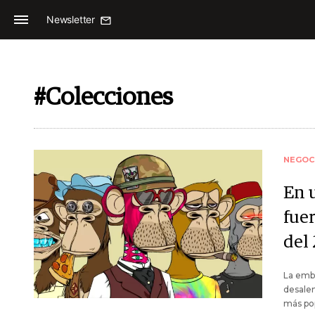
Newsletter
#Colecciones
NEGOC
En 
fue
del
La embe
desalen
más po