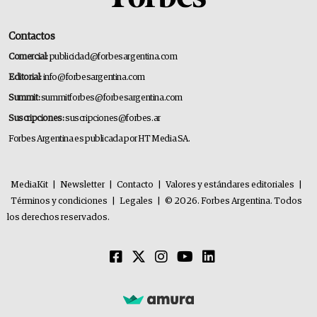
Contactos
Comercial:
publicidad@forbesargentina.com
Editorial:
info@forbesargentina.com
Summit:
summitforbes@forbesargentina.com
Suscripciones:
suscripciones@forbes.ar
Forbes Argentina es publicada por HT Media SA.
MediaKit
|
Newsletter
|
Contacto
|
Valores y estándares editoriales
|
Términos y condiciones
|
Legales
|
© 2026. Forbes Argentina. Todos
los derechos reservados.