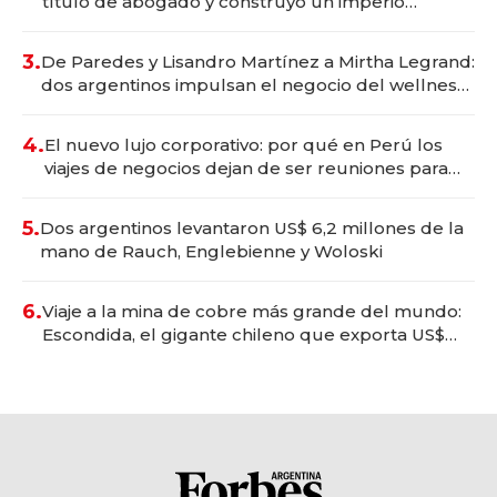
título de abogado y construyó un imperio
gastronómico que revoluciona las marcas "fast
premium"
3.
De Paredes y Lisandro Martínez a Mirtha Legrand:
dos argentinos impulsan el negocio del wellness
deportivo y el cuidado corporal
4.
El nuevo lujo corporativo: por qué en Perú los
viajes de negocios dejan de ser reuniones para
convertirse en experiencias transformadoras
5.
Dos argentinos levantaron US$ 6,2 millones de la
mano de Rauch, Englebienne y Woloski
6.
Viaje a la mina de cobre más grande del mundo:
Escondida, el gigante chileno que exporta US$
14.000 millones anuales