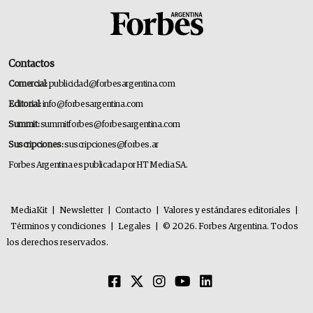
Contactos
Comercial:
publicidad@forbesargentina.com
Editorial:
info@forbesargentina.com
Summit:
summitforbes@forbesargentina.com
Suscripciones:
suscripciones@forbes.ar
Forbes Argentina es publicada por HT Media SA.
MediaKit
|
Newsletter
|
Contacto
|
Valores y estándares editoriales
|
Términos y condiciones
|
Legales
|
© 2026. Forbes Argentina. Todos
los derechos reservados.