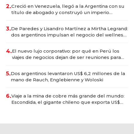
2.
Creció en Venezuela, llegó a la Argentina con su
título de abogado y construyó un imperio
gastronómico que revoluciona las marcas "fast
premium"
3.
De Paredes y Lisandro Martínez a Mirtha Legrand:
dos argentinos impulsan el negocio del wellness
deportivo y el cuidado corporal
4.
El nuevo lujo corporativo: por qué en Perú los
viajes de negocios dejan de ser reuniones para
convertirse en experiencias transformadoras
5.
Dos argentinos levantaron US$ 6,2 millones de la
mano de Rauch, Englebienne y Woloski
6.
Viaje a la mina de cobre más grande del mundo:
Escondida, el gigante chileno que exporta US$
14.000 millones anuales