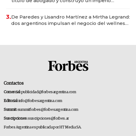
título de abogado y construyó un imperio
gastronómico que revoluciona las marcas "fast
premium"
3.
De Paredes y Lisandro Martínez a Mirtha Legrand:
dos argentinos impulsan el negocio del wellness
deportivo y el cuidado corporal
Contactos
Comercial:
publicidad@forbesargentina.com
Editorial:
info@forbesargentina.com
Summit:
summitforbes@forbesargentina.com
Suscripciones:
suscripciones@forbes.ar
Forbes Argentina es publicada por HT Media SA.