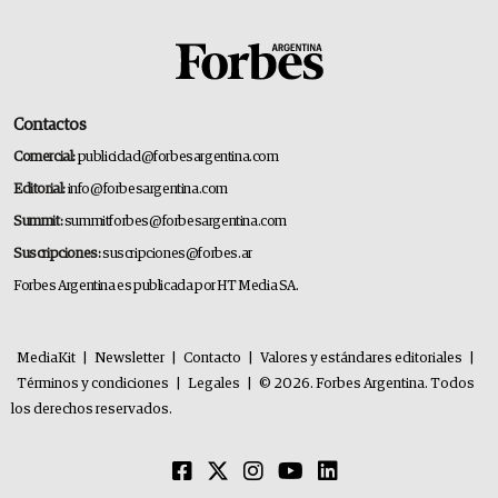
Contactos
Comercial:
publicidad@forbesargentina.com
Editorial:
info@forbesargentina.com
Summit:
summitforbes@forbesargentina.com
Suscripciones:
suscripciones@forbes.ar
Forbes Argentina es publicada por HT Media SA.
MediaKit
|
Newsletter
|
Contacto
|
Valores y estándares editoriales
|
Términos y condiciones
|
Legales
|
© 2026. Forbes Argentina. Todos
los derechos reservados.