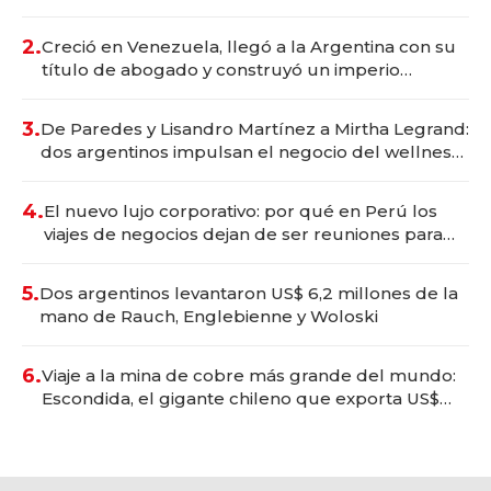
Vaca Muerta
2.
Creció en Venezuela, llegó a la Argentina con su
título de abogado y construyó un imperio
gastronómico que revoluciona las marcas "fast
premium"
3.
De Paredes y Lisandro Martínez a Mirtha Legrand:
dos argentinos impulsan el negocio del wellness
deportivo y el cuidado corporal
4.
El nuevo lujo corporativo: por qué en Perú los
viajes de negocios dejan de ser reuniones para
convertirse en experiencias transformadoras
5.
Dos argentinos levantaron US$ 6,2 millones de la
mano de Rauch, Englebienne y Woloski
6.
Viaje a la mina de cobre más grande del mundo:
Escondida, el gigante chileno que exporta US$
14.000 millones anuales