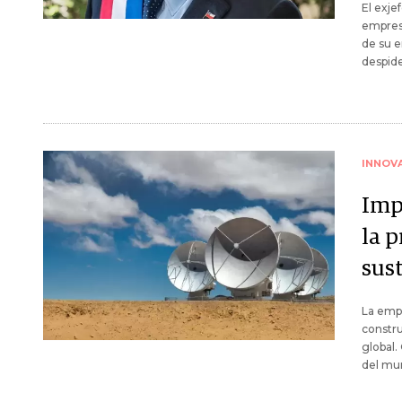
El exje
empresa
de su e
despide
INNOV
Imp
la 
sus
La empr
constru
global.
del mu