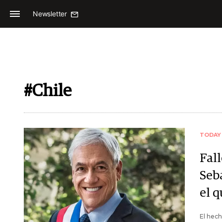
Newsletter
#Chile
TODAY
Fall
Seba
el q
El hech