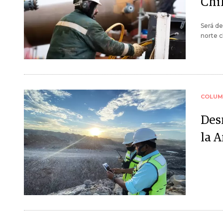
Chil
Será de
norte c
COLUM
Des
la 