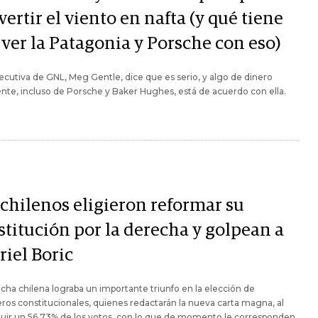
ertir el viento en nafta (y qué tiene
 ver la Patagonia y Porsche con eso)
ecutiva de GNL, Meg Gentle, dice que es serio, y algo de dinero
ente, incluso de Porsche y Baker Hughes, está de acuerdo con ella.
 chilenos eligieron reformar su
stitución por la derecha y golpean a
riel Boric
cha chilena lograba un importante triunfo en la elección de
ros constitucionales, quienes redactarán la nueva carta magna, al
uir un 56,73% de los votos, con lo que de momento le corresponden