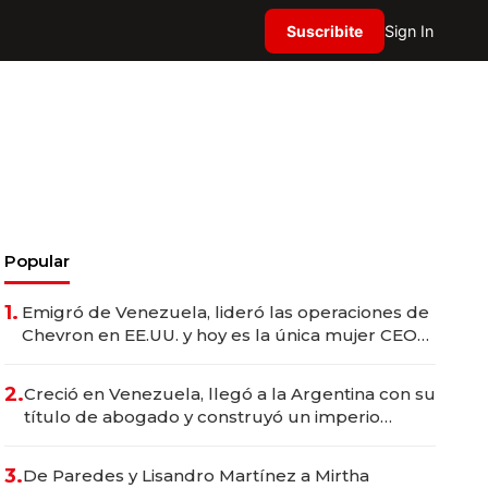
Suscribite
Sign In
Popular
1.
Emigró de Venezuela, lideró las operaciones de
Chevron en EE.UU. y hoy es la única mujer CEO
en Vaca Muerta
2.
Creció en Venezuela, llegó a la Argentina con su
título de abogado y construyó un imperio
gastronómico que revoluciona las marcas "fast
premium"
3.
De Paredes y Lisandro Martínez a Mirtha