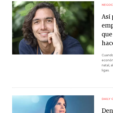
NEGOC
Así
emp
que
hac
Cuando
económ
natal, 
ligas.
DAILY 
Den