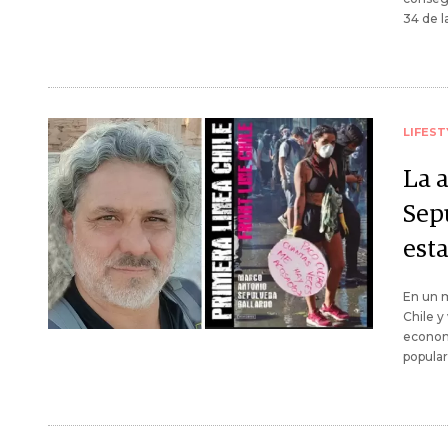
34 de l
LIFEST
La 
Sep
esta
En un m
Chile y
economí
popular