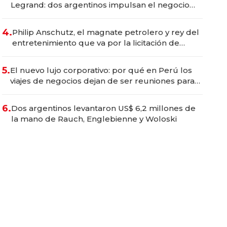
Legrand: dos argentinos impulsan el negocio
del wellness deportivo y el cuidado corporal
4.
Philip Anschutz, el magnate petrolero y rey del
entretenimiento que va por la licitación de
Tecnópolis junto a Fénix
5.
El nuevo lujo corporativo: por qué en Perú los
viajes de negocios dejan de ser reuniones para
convertirse en experiencias transformadoras
6.
Dos argentinos levantaron US$ 6,2 millones de
la mano de Rauch, Englebienne y Woloski