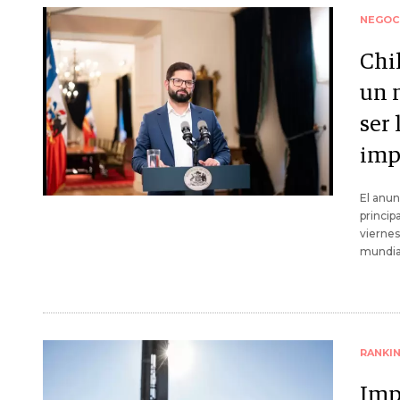
NEGOC
Chil
un 
ser 
imp
El anun
princip
viernes
mundial
RANKI
Imp