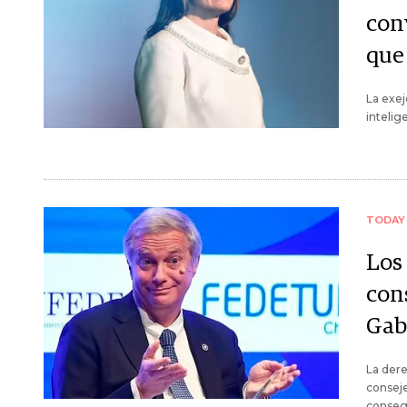
conv
que
La exej
intelig
TODAY
Los
con
Gab
La dere
conseje
conseg