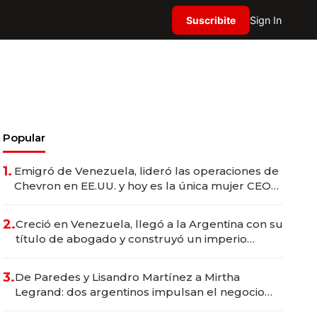
Suscribite
Sign In
Popular
1.
Emigró de Venezuela, lideró las operaciones de
Chevron en EE.UU. y hoy es la única mujer CEO
en Vaca Muerta
2.
Creció en Venezuela, llegó a la Argentina con su
título de abogado y construyó un imperio
gastronómico que revoluciona las marcas "fast
premium"
3.
De Paredes y Lisandro Martínez a Mirtha
Legrand: dos argentinos impulsan el negocio
del wellness deportivo y el cuidado corporal