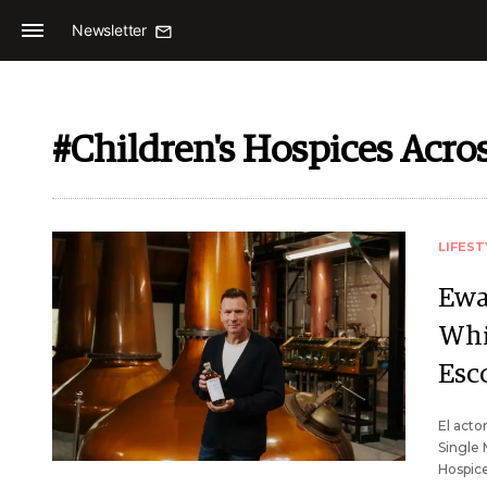
Newsletter
#Children's Hospices Acro
LIFEST
Ewa
Whi
Esc
El acto
Single 
Hospice