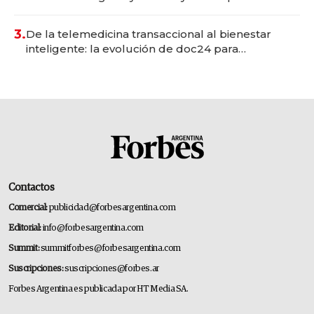
gastronómico que revoluciona las marcas "fast
premium"
3.
De la telemedicina transaccional al bienestar
inteligente: la evolución de doc24 para
transformar a las organizaciones
Contactos
Comercial:
publicidad@forbesargentina.com
Editorial:
info@forbesargentina.com
Summit:
summitforbes@forbesargentina.com
Suscripciones:
suscripciones@forbes.ar
Forbes Argentina es publicada por HT Media SA.