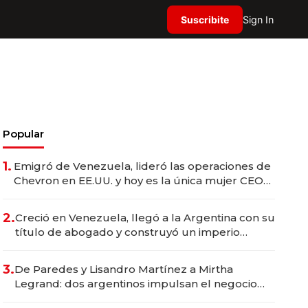
Suscribite
Sign In
Popular
1.
Emigró de Venezuela, lideró las operaciones de
Chevron en EE.UU. y hoy es la única mujer CEO
en Vaca Muerta
2.
Creció en Venezuela, llegó a la Argentina con su
título de abogado y construyó un imperio
gastronómico que revoluciona las marcas "fast
premium"
3.
De Paredes y Lisandro Martínez a Mirtha
Legrand: dos argentinos impulsan el negocio
del wellness deportivo y el cuidado corporal