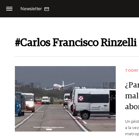
Newsletter
#Carlos Francisco Rinzelli
TODAY
¿Par
mal
abo
Un pilo
a la ve
metrop