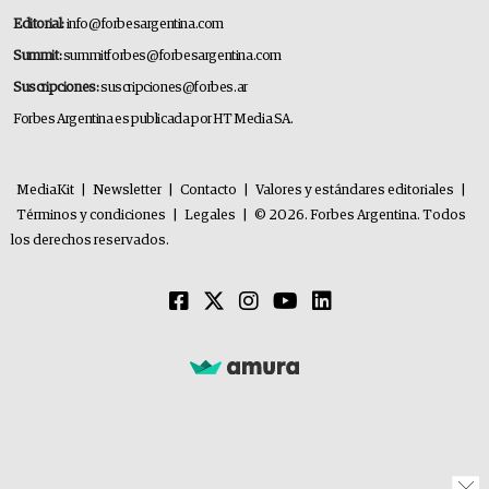
Editorial:
info@forbesargentina.com
Summit:
summitforbes@forbesargentina.com
Suscripciones:
suscripciones@forbes.ar
Forbes Argentina es publicada por HT Media SA.
MediaKit
|
Newsletter
|
Contacto
|
Valores y estándares editoriales
|
Términos y condiciones
|
Legales
|
© 2026. Forbes Argentina. Todos
los derechos reservados.