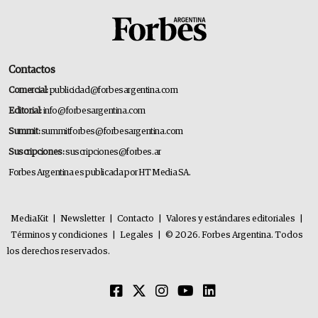
Contactos
Comercial:
publicidad@forbesargentina.com
Editorial:
info@forbesargentina.com
Summit:
summitforbes@forbesargentina.com
Suscripciones:
suscripciones@forbes.ar
Forbes Argentina es publicada por HT Media SA.
MediaKit
|
Newsletter
|
Contacto
|
Valores y estándares editoriales
|
Términos y condiciones
|
Legales
|
© 2026. Forbes Argentina. Todos
los derechos reservados.