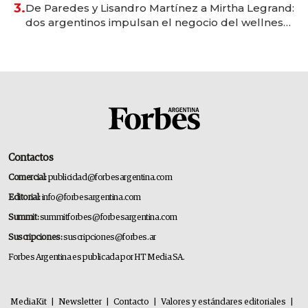
3.
De Paredes y Lisandro Martínez a Mirtha Legrand:
dos argentinos impulsan el negocio del wellness
deportivo y el cuidado corporal
Contactos
Comercial:
publicidad@forbesargentina.com
Editorial:
info@forbesargentina.com
Summit:
summitforbes@forbesargentina.com
Suscripciones:
suscripciones@forbes.ar
Forbes Argentina es publicada por HT Media SA.
MediaKit
|
Newsletter
|
Contacto
|
Valores y estándares editoriales
|