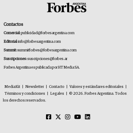
Contactos
Comercial:
publicidad@forbesargentina.com
Editorial:
info@forbesargentina.com
Summit:
summitforbes@forbesargentina.com
Suscripciones:
suscripciones@forbes.ar
Forbes Argentina es publicada por HT Media SA.
MediaKit
|
Newsletter
|
Contacto
|
Valores y estándares editoriales
|
Términos y condiciones
|
Legales
|
© 2026. Forbes Argentina. Todos
los derechos reservados.