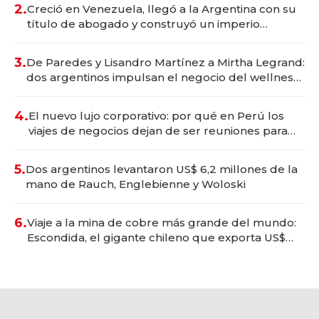
2.
Creció en Venezuela, llegó a la Argentina con su
título de abogado y construyó un imperio
gastronómico que revoluciona las marcas "fast
premium"
3.
De Paredes y Lisandro Martínez a Mirtha Legrand:
dos argentinos impulsan el negocio del wellness
deportivo y el cuidado corporal
4.
El nuevo lujo corporativo: por qué en Perú los
viajes de negocios dejan de ser reuniones para
convertirse en experiencias transformadoras
5.
Dos argentinos levantaron US$ 6,2 millones de la
mano de Rauch, Englebienne y Woloski
6.
Viaje a la mina de cobre más grande del mundo:
Escondida, el gigante chileno que exporta US$
14.000 millones anuales