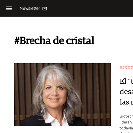
Newsletter
#Brecha de cristal
NEGOC
El "
des
las 
Biotecn
lideran
todavía