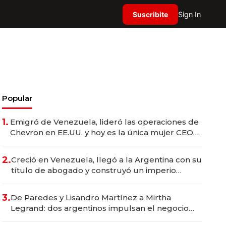
Suscribite
Sign In
Popular
1.
Emigró de Venezuela, lideró las operaciones de
Chevron en EE.UU. y hoy es la única mujer CEO
en Vaca Muerta
2.
Creció en Venezuela, llegó a la Argentina con su
título de abogado y construyó un imperio
gastronómico que revoluciona las marcas "fast
premium"
3.
De Paredes y Lisandro Martínez a Mirtha
Legrand: dos argentinos impulsan el negocio
del wellness deportivo y el cuidado corporal