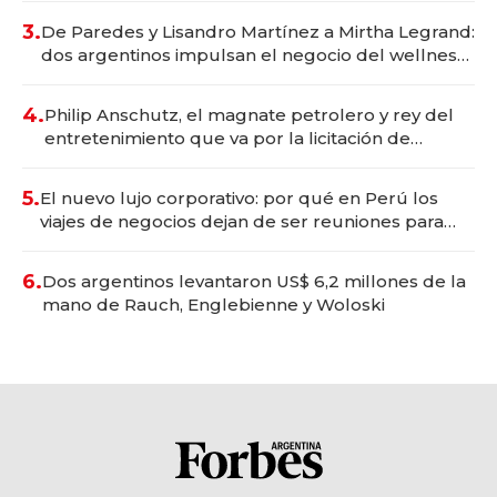
premium"
3.
De Paredes y Lisandro Martínez a Mirtha Legrand:
dos argentinos impulsan el negocio del wellness
deportivo y el cuidado corporal
4.
Philip Anschutz, el magnate petrolero y rey del
entretenimiento que va por la licitación de
Tecnópolis junto a Fénix
5.
El nuevo lujo corporativo: por qué en Perú los
viajes de negocios dejan de ser reuniones para
convertirse en experiencias transformadoras
6.
Dos argentinos levantaron US$ 6,2 millones de la
mano de Rauch, Englebienne y Woloski