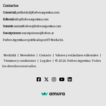
Contactos
Comercial:
publicidad@forbesargentina.com
Editorial:
info@forbesargentina.com
Summit:
summitforbes@forbesargentina.com
Suscripciones:
suscripciones@forbes.ar
Forbes Argentina es publicada por HT Media SA.
MediaKit
|
Newsletter
|
Contacto
|
Valores y estándares editoriales
|
Términos y condiciones
|
Legales
|
© 2026. Forbes Argentina. Todos
los derechos reservados.