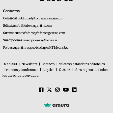
Contactos
Comercial:
publicidad@forbesargentina.com
Editorial:
info@forbesargentina.com
Summit:
summitforbes@forbesargentina.com
Suscripciones:
suscripciones@forbes.ar
Forbes Argentina es publicada por HT Media SA.
MediaKit
|
Newsletter
|
Contacto
|
Valores y estándares editoriales
|
Términos y condiciones
|
Legales
|
© 2026. Forbes Argentina. Todos
los derechos reservados.