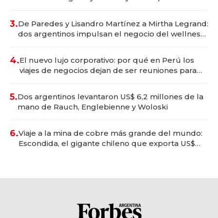
gastronómico que revoluciona las marcas "fast
premium"
3.
De Paredes y Lisandro Martínez a Mirtha Legrand:
dos argentinos impulsan el negocio del wellness
deportivo y el cuidado corporal
4.
El nuevo lujo corporativo: por qué en Perú los
viajes de negocios dejan de ser reuniones para
convertirse en experiencias transformadoras
5.
Dos argentinos levantaron US$ 6,2 millones de la
mano de Rauch, Englebienne y Woloski
6.
Viaje a la mina de cobre más grande del mundo:
Escondida, el gigante chileno que exporta US$
14.000 millones anuales