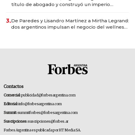
título de abogado y construyó un imperio
gastronómico que revoluciona las marcas "fast
premium"
3.
De Paredes y Lisandro Martínez a Mirtha Legrand:
dos argentinos impulsan el negocio del wellness
deportivo y el cuidado corporal
Contactos
Comercial:
publicidad@forbesargentina.com
Editorial:
info@forbesargentina.com
Summit:
summitforbes@forbesargentina.com
Suscripciones:
suscripciones@forbes.ar
Forbes Argentina es publicada por HT Media SA.