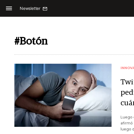
Newsletter
#Botón
INNOV
Twi
ped
cuá
Luego d
afirmó 
luego d