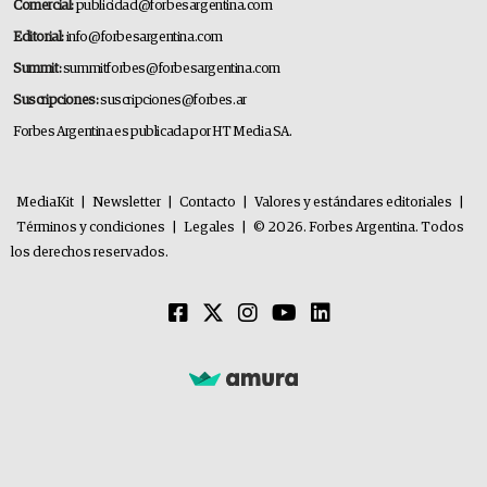
Comercial:
publicidad@forbesargentina.com
Editorial:
info@forbesargentina.com
Summit:
summitforbes@forbesargentina.com
Suscripciones:
suscripciones@forbes.ar
Forbes Argentina es publicada por HT Media SA.
MediaKit
|
Newsletter
|
Contacto
|
Valores y estándares editoriales
|
Términos y condiciones
|
Legales
|
© 2026. Forbes Argentina. Todos
los derechos reservados.