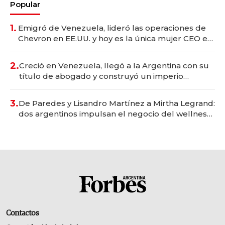
Popular
1.
Emigró de Venezuela, lideró las operaciones de
Chevron en EE.UU. y hoy es la única mujer CEO en
Vaca Muerta
2.
Creció en Venezuela, llegó a la Argentina con su
título de abogado y construyó un imperio
gastronómico que revoluciona las marcas "fast
premium"
3.
De Paredes y Lisandro Martínez a Mirtha Legrand:
dos argentinos impulsan el negocio del wellness
deportivo y el cuidado corporal
Contactos