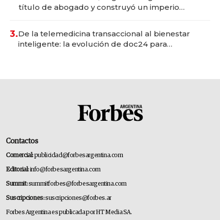
título de abogado y construyó un imperio
gastronómico que revoluciona las marcas "fast
premium"
3.
De la telemedicina transaccional al bienestar
inteligente: la evolución de doc24 para
transformar a las organizaciones
Contactos
Comercial:
publicidad@forbesargentina.com
Editorial:
info@forbesargentina.com
Summit:
summitforbes@forbesargentina.com
Suscripciones:
suscripciones@forbes.ar
Forbes Argentina es publicada por HT Media SA.