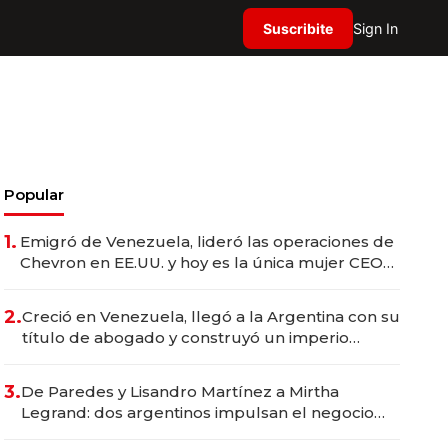
Suscribite
Sign In
Popular
1.
Emigró de Venezuela, lideró las operaciones de
Chevron en EE.UU. y hoy es la única mujer CEO
en Vaca Muerta
2.
Creció en Venezuela, llegó a la Argentina con su
título de abogado y construyó un imperio
gastronómico que revoluciona las marcas "fast
premium"
3.
De Paredes y Lisandro Martínez a Mirtha
Legrand: dos argentinos impulsan el negocio
del wellness deportivo y el cuidado corporal