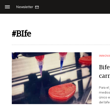
Newsletter
#BIfe
INNOV
Bife
car
Para el
medioam
único e
del bif