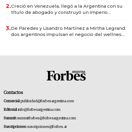
2.
Creció en Venezuela, llegó a la Argentina con su
título de abogado y construyó un imperio
gastronómico que revoluciona las marcas "fast
premium"
3.
De Paredes y Lisandro Martínez a Mirtha Legrand:
dos argentinos impulsan el negocio del wellness
deportivo y el cuidado corporal
Contactos
Comercial:
publicidad@forbesargentina.com
Editorial:
info@forbesargentina.com
Summit:
summitforbes@forbesargentina.com
Suscripciones:
suscripciones@forbes.ar