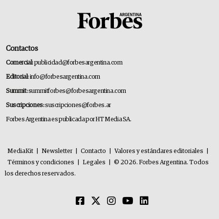
Contactos
Comercial:
publicidad@forbesargentina.com
Editorial:
info@forbesargentina.com
Summit:
summitforbes@forbesargentina.com
Suscripciones:
suscripciones@forbes.ar
Forbes Argentina es publicada por HT Media SA.
MediaKit
|
Newsletter
|
Contacto
|
Valores y estándares editoriales
|
Términos y condiciones
|
Legales
|
© 2026. Forbes Argentina. Todos
los derechos reservados.