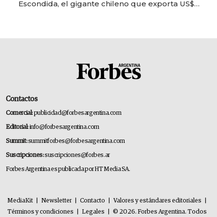
Escondida, el gigante chileno que exporta US$
14.000 millones anuales
Contactos
Comercial:
publicidad@forbesargentina.com
Editorial:
info@forbesargentina.com
Summit:
summitforbes@forbesargentina.com
Suscripciones:
suscripciones@forbes.ar
Forbes Argentina es publicada por HT Media SA.
MediaKit
|
Newsletter
|
Contacto
|
Valores y estándares editoriales
|
Términos y condiciones
|
Legales
|
© 2026. Forbes Argentina. Todos