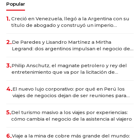
Popular
1.
Creció en Venezuela, llegó a la Argentina con su
título de abogado y construyó un imperio
gastronómico que revoluciona las marcas "fast
premium"
2.
De Paredes y Lisandro Martínez a Mirtha
Legrand: dos argentinos impulsan el negocio del
wellness deportivo y el cuidado corporal
3.
Philip Anschutz, el magnate petrolero y rey del
entretenimiento que va por la licitación de
Tecnópolis junto a Fénix
4.
El nuevo lujo corporativo: por qué en Perú los
viajes de negocios dejan de ser reuniones para
convertirse en experiencias transformadoras
5.
Del turismo masivo a los viajes por experiencias:
cómo cambia el negocio de la asistencia al viajero
6.
Viaje a la mina de cobre más grande del mundo: