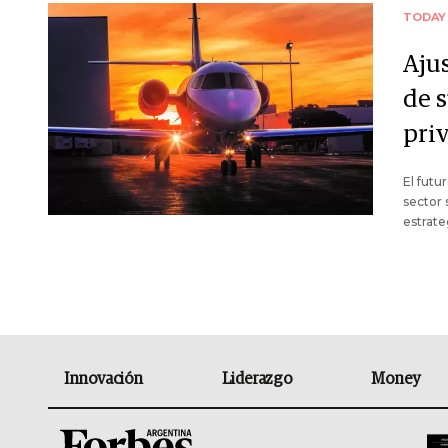
TODAY
Ajus
de 
pri
El futu
sector 
estrate
Innovación
Liderazgo
Money