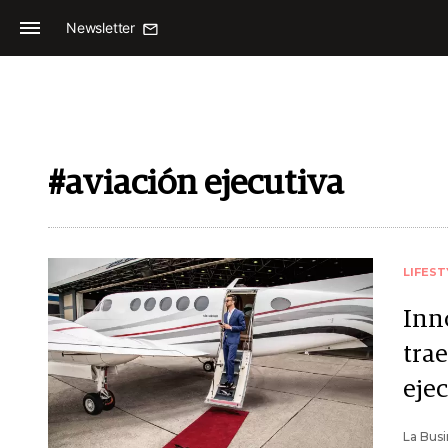
Newsletter
#aviación ejecutiva
LIFEST
Inn
tra
eje
La Busi