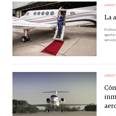
LIFEST
La 
Profund
aporta 
servici
LIFEST
Cóm
inm
aer