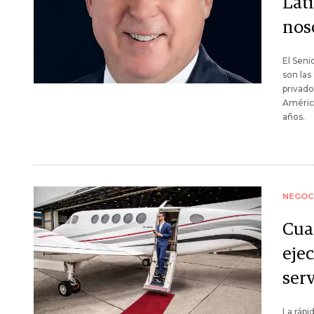
Lat
nos
El Seni
son las
privado
América
años.
NEGOC
Cua
eje
ser
La rápi