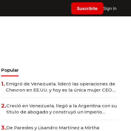
Suscribite
Sign In
Popular
1.
Emigró de Venezuela, lideró las operaciones de
Chevron en EE.UU. y hoy es la única mujer CEO
en Vaca Muerta
2.
Creció en Venezuela, llegó a la Argentina con su
título de abogado y construyó un imperio
gastronómico que revoluciona las marcas "fast
premium"
3.
De Paredes y Lisandro Martínez a Mirtha