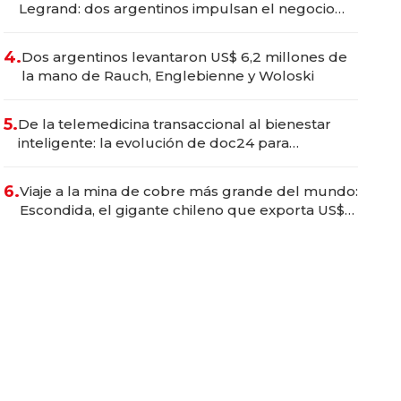
Legrand: dos argentinos impulsan el negocio
del wellness deportivo y el cuidado corporal
4.
Dos argentinos levantaron US$ 6,2 millones de
la mano de Rauch, Englebienne y Woloski
5.
De la telemedicina transaccional al bienestar
inteligente: la evolución de doc24 para
transformar a las organizaciones
6.
Viaje a la mina de cobre más grande del mundo:
Escondida, el gigante chileno que exporta US$
14.000 millones anuales