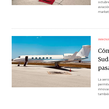
octubre
aviació
marketi
INNOV
Cóm
Sud
pas
La aero
permite
innovac
también