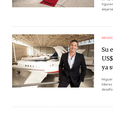
figuren
alejars
NEGOC
Su 
US$ 
ya 
Miguel 
líderes
desafío