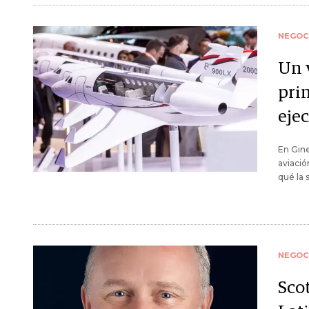
NEGOC
Un v
pri
eje
En Gine
aviació
qué la 
NEGOC
Sco