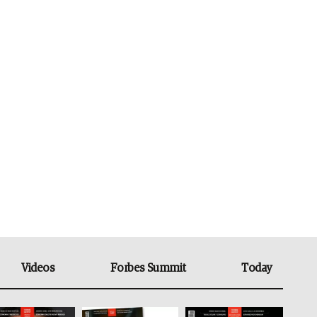
Videos
Forbes Summit
Today