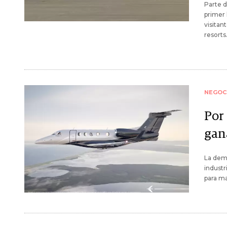
Parte d
primer 
visitan
resorts
NEGOC
Por
gan
La dem
industr
para ma