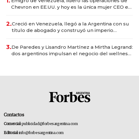
1.
Emigró de Venezuela, lideró las operaciones de
Chevron en EE.UU. y hoy es la única mujer CEO en
Vaca Muerta
2.
Creció en Venezuela, llegó a la Argentina con su
título de abogado y construyó un imperio
gastronómico que revoluciona las marcas "fast
premium"
3.
De Paredes y Lisandro Martínez a Mirtha Legrand:
dos argentinos impulsan el negocio del wellness
deportivo y el cuidado corporal
Contactos
Comercial:
publicidad@forbesargentina.com
Editorial:
info@forbesargentina.com