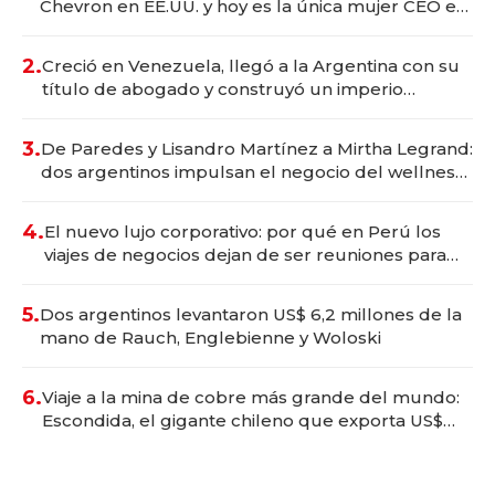
Chevron en EE.UU. y hoy es la única mujer CEO en
Vaca Muerta
2.
Creció en Venezuela, llegó a la Argentina con su
título de abogado y construyó un imperio
gastronómico que revoluciona las marcas "fast
premium"
3.
De Paredes y Lisandro Martínez a Mirtha Legrand:
dos argentinos impulsan el negocio del wellness
deportivo y el cuidado corporal
4.
El nuevo lujo corporativo: por qué en Perú los
viajes de negocios dejan de ser reuniones para
convertirse en experiencias transformadoras
5.
Dos argentinos levantaron US$ 6,2 millones de la
mano de Rauch, Englebienne y Woloski
6.
Viaje a la mina de cobre más grande del mundo:
Escondida, el gigante chileno que exporta US$
14.000 millones anuales