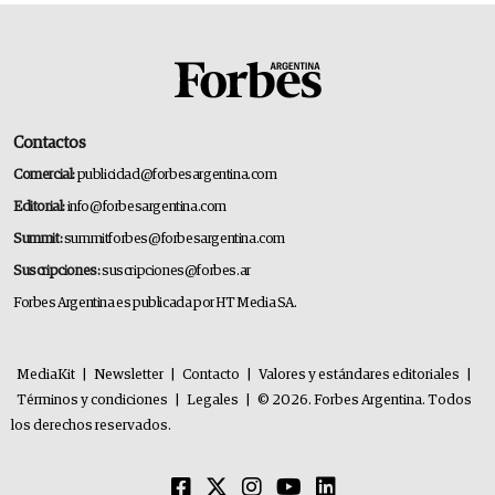
Contactos
Comercial:
publicidad@forbesargentina.com
Editorial:
info@forbesargentina.com
Summit:
summitforbes@forbesargentina.com
Suscripciones:
suscripciones@forbes.ar
Forbes Argentina es publicada por HT Media SA.
MediaKit
|
Newsletter
|
Contacto
|
Valores y estándares editoriales
|
Términos y condiciones
|
Legales
|
© 2026. Forbes Argentina. Todos
los derechos reservados.