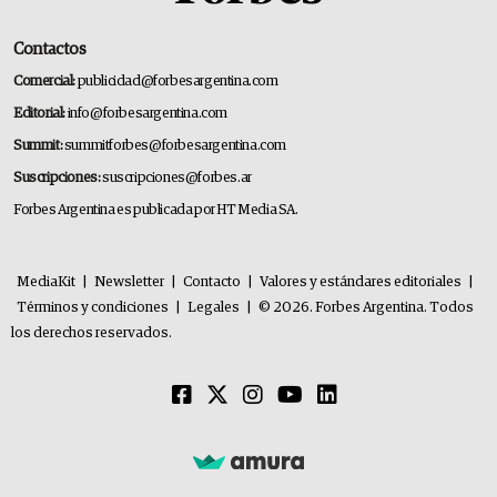
Contactos
Comercial:
publicidad@forbesargentina.com
Editorial:
info@forbesargentina.com
Summit:
summitforbes@forbesargentina.com
Suscripciones:
suscripciones@forbes.ar
Forbes Argentina es publicada por HT Media SA.
MediaKit
|
Newsletter
|
Contacto
|
Valores y estándares editoriales
|
Términos y condiciones
|
Legales
|
© 2026. Forbes Argentina. Todos
los derechos reservados.