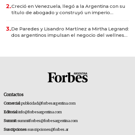
2.
Creció en Venezuela, llegó a la Argentina con su
título de abogado y construyó un imperio
gastronómico que revoluciona las marcas "fast
premium"
3.
De Paredes y Lisandro Martínez a Mirtha Legrand:
dos argentinos impulsan el negocio del wellness
deportivo y el cuidado corporal
Contactos
Comercial:
publicidad@forbesargentina.com
Editorial:
info@forbesargentina.com
Summit:
summitforbes@forbesargentina.com
Suscripciones:
suscripciones@forbes.ar