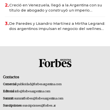
2.
Creció en Venezuela, llegó a la Argentina con su
título de abogado y construyó un imperio
gastronómico que revoluciona las marcas "fast
premium"
3.
De Paredes y Lisandro Martínez a Mirtha Legrand:
dos argentinos impulsan el negocio del wellness
deportivo y el cuidado corporal
Contactos
Comercial:
publicidad@forbesargentina.com
Editorial:
info@forbesargentina.com
Summit:
summitforbes@forbesargentina.com
Suscripciones:
suscripciones@forbes.ar