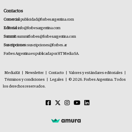
Contactos
Comercial:
publicidad@forbesargentina.com
Editorial:
info@forbesargentina.com
Summit:
summitforbes@forbesargentina.com
Suscripciones:
suscripciones@forbes.ar
Forbes Argentina es publicada por HT Media SA.
MediaKit
|
Newsletter
|
Contacto
|
Valores y estándares editoriales
|
Términos y condiciones
|
Legales
|
© 2026. Forbes Argentina. Todos
los derechos reservados.