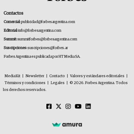
Contactos
Comercial:
publicidad@forbesargentina.com
Editorial:
info@forbesargentina.com
Summit:
summitforbes@forbesargentina.com
Suscripciones:
suscripciones@forbes.ar
Forbes Argentina es publicada por HT Media SA.
MediaKit
|
Newsletter
|
Contacto
|
Valores y estándares editoriales
|
Términos y condiciones
|
Legales
|
© 2026. Forbes Argentina. Todos
los derechos reservados.