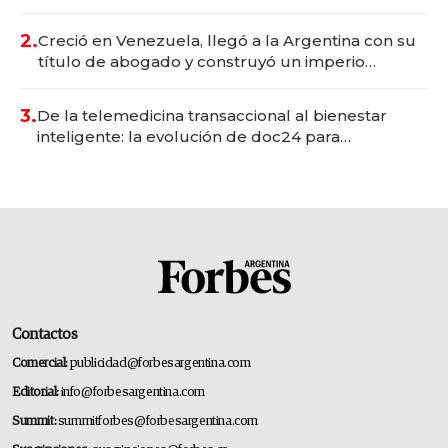
Vaca Muerta
2.
Creció en Venezuela, llegó a la Argentina con su
título de abogado y construyó un imperio
gastronómico que revoluciona las marcas "fast
premium"
3.
De la telemedicina transaccional al bienestar
inteligente: la evolución de doc24 para
transformar a las organizaciones
Contactos
Comercial:
publicidad@forbesargentina.com
Editorial:
info@forbesargentina.com
Summit:
summitforbes@forbesargentina.com