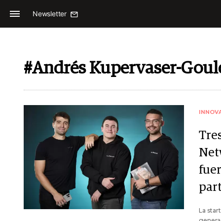
Newsletter
#Andrés Kupervaser-Goul
INNOV
Tre
Net
fue
part
La star
generac