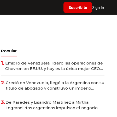
Suscribite
Sign In
Popular
1.
Emigró de Venezuela, lideró las operaciones de
Chevron en EE.UU. y hoy es la única mujer CEO
en Vaca Muerta
2.
Creció en Venezuela, llegó a la Argentina con su
título de abogado y construyó un imperio
gastronómico que revoluciona las marcas "fast
premium"
3.
De Paredes y Lisandro Martínez a Mirtha
Legrand: dos argentinos impulsan el negocio
del wellness deportivo y el cuidado corporal