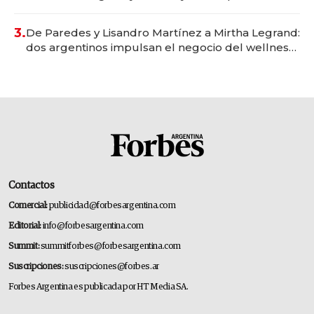
gastronómico que revoluciona las marcas "fast
premium"
3.
De Paredes y Lisandro Martínez a Mirtha Legrand:
dos argentinos impulsan el negocio del wellness
deportivo y el cuidado corporal
Contactos
Comercial:
publicidad@forbesargentina.com
Editorial:
info@forbesargentina.com
Summit:
summitforbes@forbesargentina.com
Suscripciones:
suscripciones@forbes.ar
Forbes Argentina es publicada por HT Media SA.