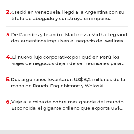
Vaca Muerta
2.
Creció en Venezuela, llegó a la Argentina con su
título de abogado y construyó un imperio
gastronómico que revoluciona las marcas "fast
premium"
3.
De Paredes y Lisandro Martínez a Mirtha Legrand:
dos argentinos impulsan el negocio del wellness
deportivo y el cuidado corporal
4.
El nuevo lujo corporativo: por qué en Perú los
viajes de negocios dejan de ser reuniones para
convertirse en experiencias transformadoras
5.
Dos argentinos levantaron US$ 6,2 millones de la
mano de Rauch, Englebienne y Woloski
6.
Viaje a la mina de cobre más grande del mundo:
Escondida, el gigante chileno que exporta US$
14.000 millones anuales