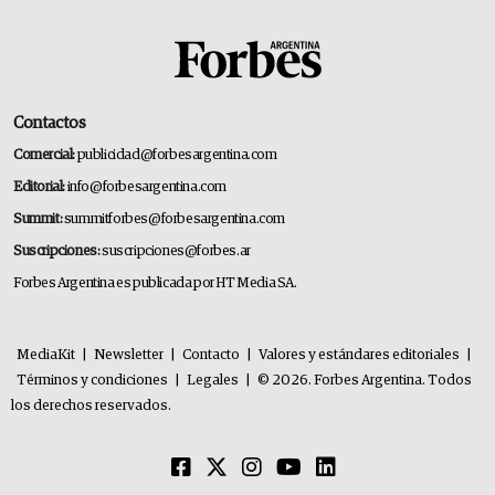
Contactos
Comercial:
publicidad@forbesargentina.com
Editorial:
info@forbesargentina.com
Summit:
summitforbes@forbesargentina.com
Suscripciones:
suscripciones@forbes.ar
Forbes Argentina es publicada por HT Media SA.
MediaKit
|
Newsletter
|
Contacto
|
Valores y estándares editoriales
|
Términos y condiciones
|
Legales
|
© 2026. Forbes Argentina. Todos
los derechos reservados.