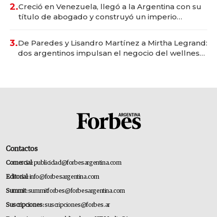
2.
Creció en Venezuela, llegó a la Argentina con su
título de abogado y construyó un imperio
gastronómico que revoluciona las marcas "fast
premium"
3.
De Paredes y Lisandro Martínez a Mirtha Legrand:
dos argentinos impulsan el negocio del wellness
deportivo y el cuidado corporal
Contactos
Comercial:
publicidad@forbesargentina.com
Editorial:
info@forbesargentina.com
Summit:
summitforbes@forbesargentina.com
Suscripciones:
suscripciones@forbes.ar