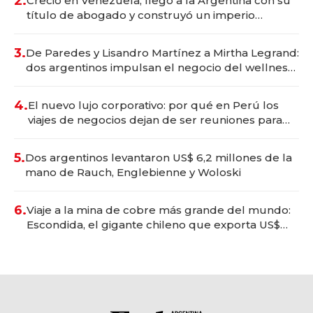
2.
Creció en Venezuela, llegó a la Argentina con su
título de abogado y construyó un imperio
gastronómico que revoluciona las marcas "fast
premium"
3.
De Paredes y Lisandro Martínez a Mirtha Legrand:
dos argentinos impulsan el negocio del wellness
deportivo y el cuidado corporal
4.
El nuevo lujo corporativo: por qué en Perú los
viajes de negocios dejan de ser reuniones para
convertirse en experiencias transformadoras
5.
Dos argentinos levantaron US$ 6,2 millones de la
mano de Rauch, Englebienne y Woloski
6.
Viaje a la mina de cobre más grande del mundo:
Escondida, el gigante chileno que exporta US$
14.000 millones anuales