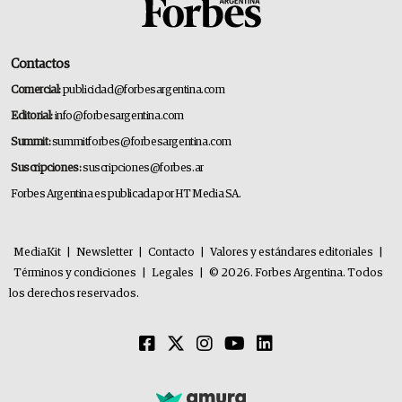
Contactos
Comercial:
publicidad@forbesargentina.com
Editorial:
info@forbesargentina.com
Summit:
summitforbes@forbesargentina.com
Suscripciones:
suscripciones@forbes.ar
Forbes Argentina es publicada por HT Media SA.
MediaKit
|
Newsletter
|
Contacto
|
Valores y estándares editoriales
|
Términos y condiciones
|
Legales
|
© 2026. Forbes Argentina. Todos
los derechos reservados.