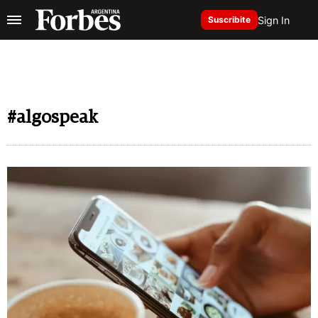
Sign In
Suscribite
#algospeak