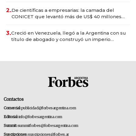
Vaca Muerta
2.
De científicas a empresarias: la camada del
CONICET que levantó más de US$ 40 millones
para fundar startups biotech
3.
Creció en Venezuela, llegó a la Argentina con su
título de abogado y construyó un imperio
gastronómico que revoluciona las marcas "fast
premium"
Contactos
Comercial:
publicidad@forbesargentina.com
Editorial:
info@forbesargentina.com
Summit:
summitforbes@forbesargentina.com
Suscripciones:
suscripciones@forbes.ar