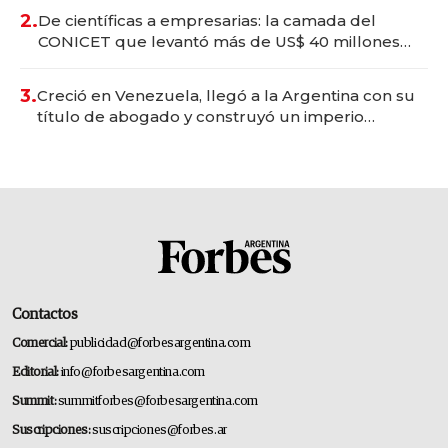
2.
De científicas a empresarias: la camada del
CONICET que levantó más de US$ 40 millones
para fundar startups biotech
3.
Creció en Venezuela, llegó a la Argentina con su
título de abogado y construyó un imperio
gastronómico que revoluciona las marcas "fast
premium"
Contactos
Comercial:
publicidad@forbesargentina.com
Editorial:
info@forbesargentina.com
Summit:
summitforbes@forbesargentina.com
Suscripciones:
suscripciones@forbes.ar