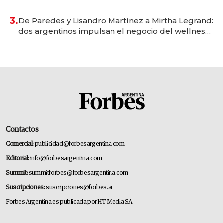
gastronómico que revoluciona las marcas "fast
premium"
3.
De Paredes y Lisandro Martínez a Mirtha Legrand:
dos argentinos impulsan el negocio del wellness
deportivo y el cuidado corporal
Contactos
Comercial:
publicidad@forbesargentina.com
Editorial:
info@forbesargentina.com
Summit:
summitforbes@forbesargentina.com
Suscripciones:
suscripciones@forbes.ar
Forbes Argentina es publicada por HT Media SA.