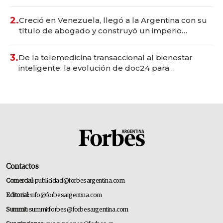
Vaca Muerta
2.
Creció en Venezuela, llegó a la Argentina con su
título de abogado y construyó un imperio
gastronómico que revoluciona las marcas "fast
premium"
3.
De la telemedicina transaccional al bienestar
inteligente: la evolución de doc24 para
transformar a las organizaciones
Contactos
Comercial:
publicidad@forbesargentina.com
Editorial:
info@forbesargentina.com
Summit:
summitforbes@forbesargentina.com