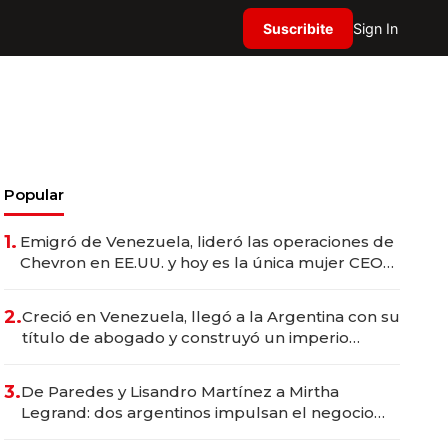
Suscribite
Sign In
Popular
1.
Emigró de Venezuela, lideró las operaciones de
Chevron en EE.UU. y hoy es la única mujer CEO
en Vaca Muerta
2.
Creció en Venezuela, llegó a la Argentina con su
título de abogado y construyó un imperio
gastronómico que revoluciona las marcas "fast
premium"
3.
De Paredes y Lisandro Martínez a Mirtha
Legrand: dos argentinos impulsan el negocio
del wellness deportivo y el cuidado corporal