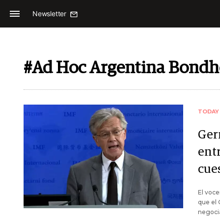
Newsletter
#Ad Hoc Argentina Bondh
TODAY
Ger
ent
cues
El voce
que el 
negoci