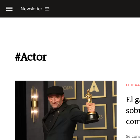
Newsletter
#Actor
LIDER
El 
sob
com
Se conv