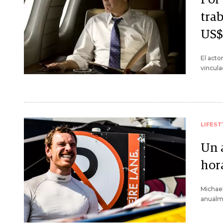
trab
US$
El acto
vincula
LIFEST
Un 
hora
Michael
anualm