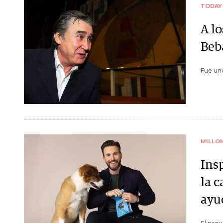
TODAY
A lo
Beb
Fue uno
MILLO
Insp
la 
ayu