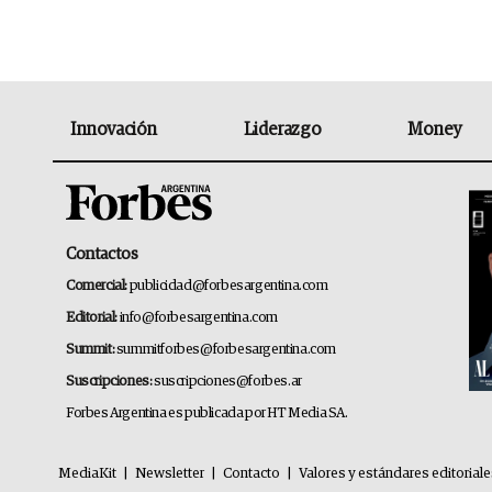
Innovación
Liderazgo
Money
Contactos
Comercial:
publicidad@forbesargentina.com
Editorial:
info@forbesargentina.com
Summit:
summitforbes@forbesargentina.com
Suscripciones:
suscripciones@forbes.ar
Forbes Argentina es publicada por HT Media SA.
MediaKit
|
Newsletter
|
Contacto
|
Valores y estándares editorial