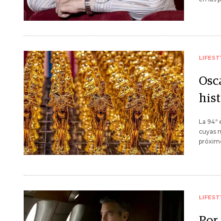
LIFEST
Osc
hist
La 94ª 
cuyas n
próxim
LIFEST
Por