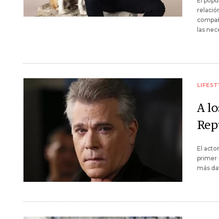
El popu
relació
compañ
las nec
LIFEST
A lo
Rep
El acto
primer 
más dat