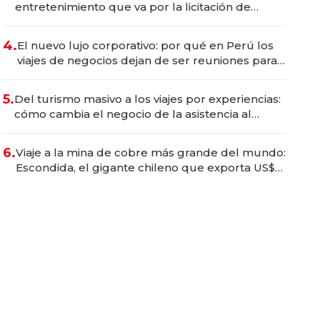
entretenimiento que va por la licitación de
Tecnópolis junto a Fénix
4.
El nuevo lujo corporativo: por qué en Perú los
viajes de negocios dejan de ser reuniones para
convertirse en experiencias transformadoras
5.
Del turismo masivo a los viajes por experiencias:
cómo cambia el negocio de la asistencia al
viajero
6.
Viaje a la mina de cobre más grande del mundo:
Escondida, el gigante chileno que exporta US$
14.000 millones anuales