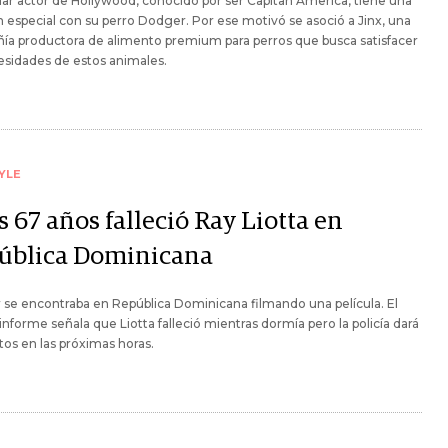
lar actor de Hollywood, conocido por ser Capitan America, tiene una
n especial con su perro Dodger. Por ese motivó se asoció a Jinx, una
ía productora de alimento premium para perros que busca satisfacer
esidades de estos animales.
YLE
s 67 años falleció Ray Liotta en
ública Dominicana
r se encontraba en República Dominicana filmando una película. El
informe señala que Liotta falleció mientras dormía pero la policía dará
os en las próximas horas.