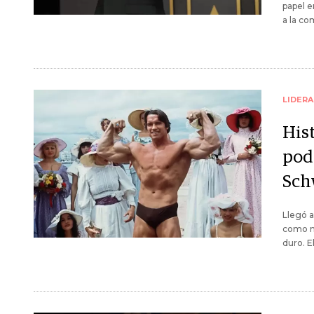
papel e
a la co
LIDER
His
pod
Sch
Llegó a
como m
duro. El