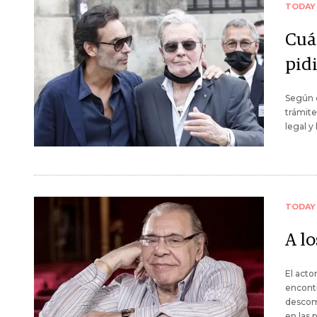
TODAY
Cuán
pid
Según e
trámite
legal y
TODAY
A l
El acto
encontr
descomp
en las 