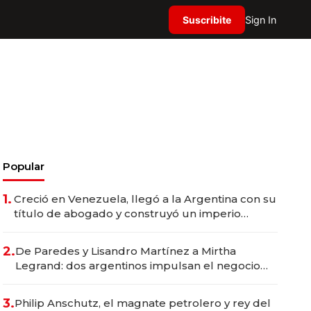
Suscribite
Sign In
Popular
1.
Creció en Venezuela, llegó a la Argentina con su
título de abogado y construyó un imperio
gastronómico que revoluciona las marcas "fast
premium"
2.
De Paredes y Lisandro Martínez a Mirtha
Legrand: dos argentinos impulsan el negocio
del wellness deportivo y el cuidado corporal
3.
Philip Anschutz, el magnate petrolero y rey del