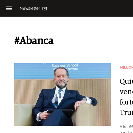
Newsletter
#Abanca
MILLO
Qui
vene
fort
Tr
A los 6
puesto 