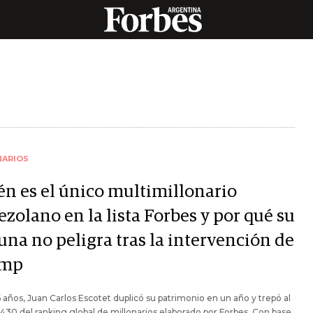
NARIOS
én es el único multimillonario
zolano en la lista Forbes y por qué su
una no peligra tras la intervención de
ump
6 años, Juan Carlos Escotet duplicó su patrimonio en un año y trepó al
430 del ranking global de millonarios elaborado por Forbes. Con base