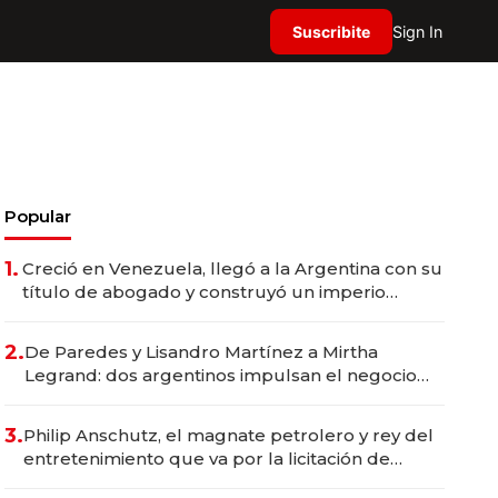
Suscribite
Sign In
Popular
1.
Creció en Venezuela, llegó a la Argentina con su
título de abogado y construyó un imperio
gastronómico que revoluciona las marcas "fast
premium"
2.
De Paredes y Lisandro Martínez a Mirtha
Legrand: dos argentinos impulsan el negocio
del wellness deportivo y el cuidado corporal
3.
Philip Anschutz, el magnate petrolero y rey del
entretenimiento que va por la licitación de
Tecnópolis junto a Fénix