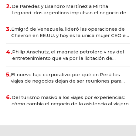
premium"
2.
De Paredes y Lisandro Martínez a Mirtha
Legrand: dos argentinos impulsan el negocio del
wellness deportivo y el cuidado corporal
3.
Emigró de Venezuela, lideró las operaciones de
Chevron en EE.UU. y hoy es la única mujer CEO en
Vaca Muerta
4.
Philip Anschutz, el magnate petrolero y rey del
entretenimiento que va por la licitación de
Tecnópolis junto a Fénix
5.
El nuevo lujo corporativo: por qué en Perú los
viajes de negocios dejan de ser reuniones para
convertirse en experiencias transformadoras
6.
Del turismo masivo a los viajes por experiencias:
cómo cambia el negocio de la asistencia al viajero