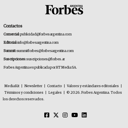
Contactos
Comercial:
publicidad@forbesargentina.com
Editorial:
info@forbesargentina.com
Summit:
summitforbes@forbesargentina.com
Suscripciones:
suscripciones@forbes.ar
Forbes Argentina es publicada por HT Media SA.
MediaKit
|
Newsletter
|
Contacto
|
Valores y estándares editoriales
|
Términos y condiciones
|
Legales
|
© 2026. Forbes Argentina. Todos
los derechos reservados.