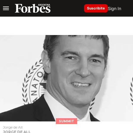
Sign In
Suscribite
SUMMIT
Jorge de All
JORGE DE ALL