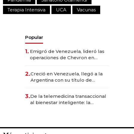
Terapia Intensiva
UCA
Vacunas
Popular
1.
Emigró de Venezuela, lideró las
operaciones de Chevron en
EE.UU. y hoy es la única mujer
CEO en Vaca Muerta
2.
Creció en Venezuela, llegó a la
Argentina con su título de
abogado y construyó un imperio
gastronómico que revoluciona
3.
De la telemedicina transaccional
las marcas "fast premium"
al bienestar inteligente: la
evolución de doc24 para
transformar a las organizaciones