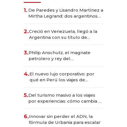
1.
De Paredes y Lisandro Martínez a
Mirtha Legrand: dos argentinos
impulsan el negocio del wellness
deportivo y el cuidado corporal
2.
Creció en Venezuela, llegó a la
Argentina con su título de
abogado y construyó un imperio
gastronómico que revoluciona
3.
Philip Anschutz, el magnate
las marcas "fast premium"
petrolero y rey del
entretenimiento que va por la
licitación de Tecnópolis junto a
4.
El nuevo lujo corporativo: por
Fénix
qué en Perú los viajes de
negocios dejan de ser reuniones
para convertirse en experiencias
5.
Del turismo masivo a los viajes
transformadoras
por experiencias: cómo cambia el
negocio de la asistencia al viajero
6.
Innovar sin perder el ADN, la
fórmula de Urbania para escalar