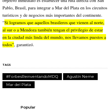
objetivo inmediato es establecer una ruta directa con San
Pablo, Brasil, para integrar a Mar del Plata en los circuitos
turísticos y de negocios más importantes del continente.
“
Si logramos que aquellos brasileros que vienen al norte,
al sur o a Mendoza también tengan el privilegio de estar
en la ciudad más linda del mundo, nos llevamos puestos a
todos”
, garantizó.
TAGS
#ForbesReinventandoMDQ
Agustín Neme
Mar del Plata
Popular