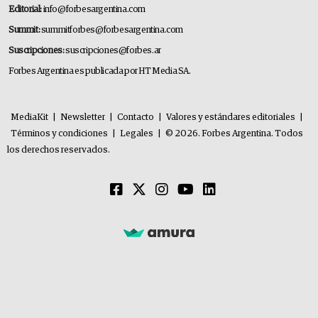
Editorial:
info@forbesargentina.com
Summit:
summitforbes@forbesargentina.com
Suscripciones:
suscripciones@forbes.ar
Forbes Argentina es publicada por HT Media SA.
MediaKit
|
Newsletter
|
Contacto
|
Valores y estándares editoriales
|
Términos y condiciones
|
Legales
|
© 2026. Forbes Argentina. Todos
los derechos reservados.