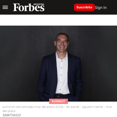
Sign In
Suscribite
SUMMIT
summit reinventado mar del plata 2026 - 1er panel - agustin neme - mar
del plata
SANTIAGO